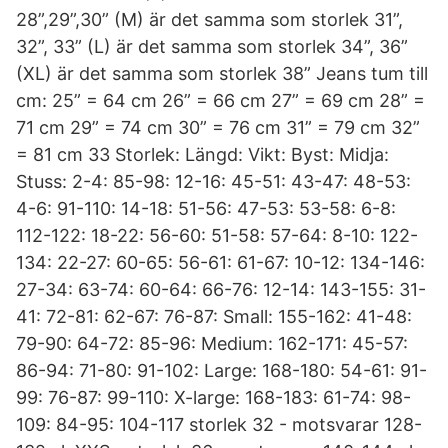
28”,29”,30” (M) är det samma som storlek 31”,
32”, 33” (L) är det samma som storlek 34”, 36”
(XL) är det samma som storlek 38” Jeans tum till
cm: 25” = 64 cm 26” = 66 cm 27” = 69 cm 28” =
71 cm 29” = 74 cm 30” = 76 cm 31” = 79 cm 32”
= 81 cm 33 Storlek: Längd: Vikt: Byst: Midja:
Stuss: 2-4: 85-98: 12-16: 45-51: 43-47: 48-53:
4-6: 91-110: 14-18: 51-56: 47-53: 53-58: 6-8:
112-122: 18-22: 56-60: 51-58: 57-64: 8-10: 122-
134: 22-27: 60-65: 56-61: 61-67: 10-12: 134-146:
27-34: 63-74: 60-64: 66-76: 12-14: 143-155: 31-
41: 72-81: 62-67: 76-87: Small: 155-162: 41-48:
79-90: 64-72: 85-96: Medium: 162-171: 45-57:
86-94: 71-80: 91-102: Large: 168-180: 54-61: 91-
99: 76-87: 99-110: X-large: 168-183: 61-74: 98-
109: 84-95: 104-117 storlek 32 - motsvarar 128-