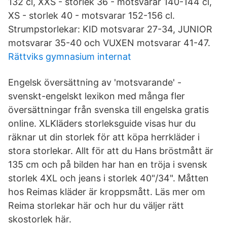
132 cl, XXS - storlek 36 - motsvarar 140-144 cl,
XS - storlek 40 - motsvarar 152-156 cl.
Strumpstorlekar: KID motsvarar 27-34, JUNIOR
motsvarar 35-40 och VUXEN motsvarar 41-47.
Rättviks gymnasium internat
Engelsk översättning av 'motsvarande' -
svenskt-engelskt lexikon med många fler
översättningar från svenska till engelska gratis
online. XLKläders storleksguide visas hur du
räknar ut din storlek för att köpa herrkläder i
stora storlekar. Allt för att du Hans bröstmått är
135 cm och på bilden har han en tröja i svensk
storlek 4XL och jeans i storlek 40"/34". Måtten
hos Reimas kläder är kroppsmått. Läs mer om
Reima storlekar här och hur du väljer rätt
skostorlek här.