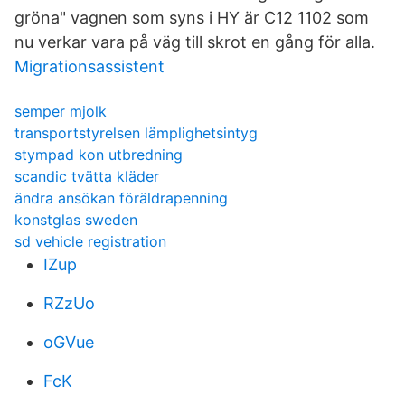
gröna" vagnen som syns i HY är C12 1102 som
nu verkar vara på väg till skrot en gång för alla.
Migrationsassistent
semper mjolk
transportstyrelsen lämplighetsintyg
stympad kon utbredning
scandic tvätta kläder
ändra ansökan föräldrapenning
konstglas sweden
sd vehicle registration
IZup
RZzUo
oGVue
FcK