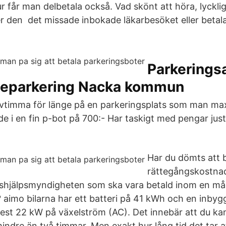
ur får man delbetala också. Vad skönt att höra, lycklig
 den det missade inbokade läkarbesöket eller betal
Parkeringsa
eparkering Nacka kommun
vtimma för länge på en parkeringsplats som man max
de i en fin p-bot på 700:- Har taskigt med pengar jus
Har du dömts att 
rättegångskostnad
tshjälpsmyndigheten som ska vara betald inom en mån
a? aimo bilarna har ett batteri på 41 kWh och en inby
st 22 kW på växelström (AC). Det innebär att du kan
indre än två timmar. Men exakt hur lång tid det tar a