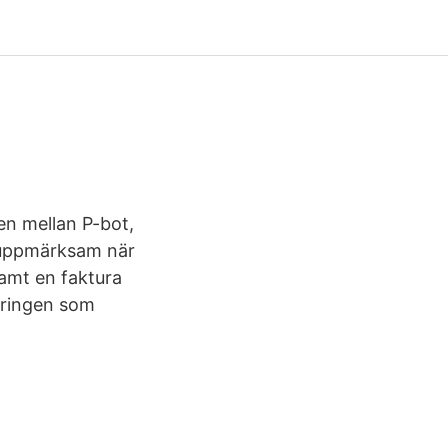
n
den mellan P-bot,
a uppmärksam när
samt en faktura
keringen som