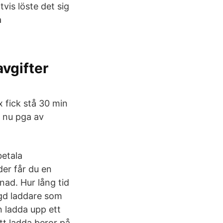
tvis löste det sig
a
vgifter
 fick stå 30 min
t nu pga av
betala
er får du en
ad. Hur lång tid
ggd laddare som
 ladda upp ett
tt ladda beror på