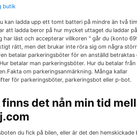
 butik
du kan ladda upp ett tomt batteri på mindre än två t
 tar att ladda beror på hur mycket uttaget du laddar 
ag har läst och accepterar villkoren " går du (konto 699
iktigt rätt, men det brukar inte röra sig om några stö
en betalar parkeringsböter för en anställd betraktas
Hur betalar man parkeringsböter. Hur du betalar från 
sen.Fakta om parkeringsanmärkning. Många kallar
fter för parkeringsböter, parkeringsbot eller p-bot.
 finns det nån min tid mel
j.com
sboten du fick på bilen, eller är det den hemskickade