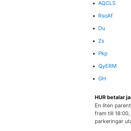
AQCLS
RsoAf
Du
Zs
Pkp
QyERM
GH
HUR betalar j
En liten paren
fram till 18:0
parkeringar ut