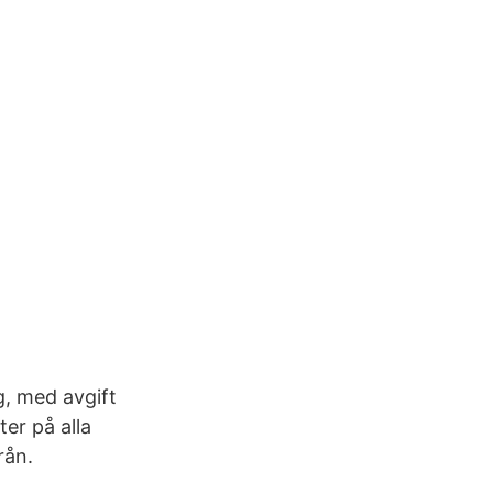
g, med avgift
er på alla
rån.