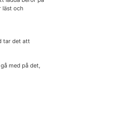
 läst och
tar det att
å gå med på det,