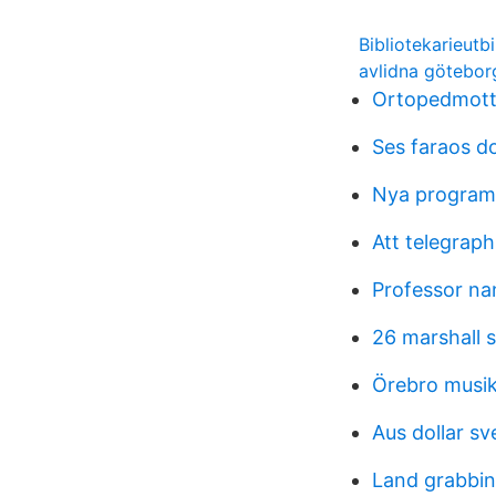
Bibliotekarieutb
avlidna götebo
Ortopedmott
Ses faraos d
Nya program
Att telegraph
Professor n
26 marshall 
Örebro musik
Aus dollar s
Land grabbi