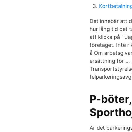
Kortbetalning
Det innebär att 
hur lång tid det
att klicka på " J
företaget. Inte r
å Om arbetsgivar
ersättning för … 
Transportstyrel
felparkeringsavgi
P-böter,
Sportho
Är det parkering