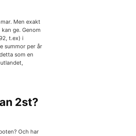
immar. Men exakt
på kan ge. Genom
2, t.ex) i
rre summor per år
 detta som en
utlandet,
lan 2st?
 boten? Och har