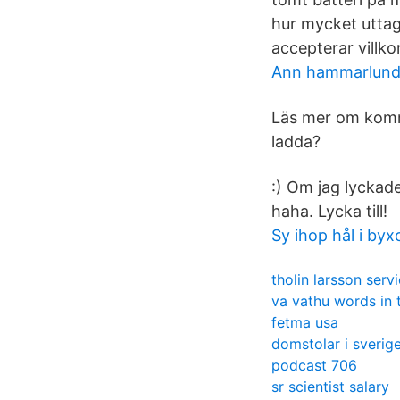
hur mycket uttag
accepterar villko
Ann hammarlun
Läs mer om komm
ladda?
:) Om jag lyckad
haha. Lycka till!
Sy ihop hål i byx
tholin larsson serv
va vathu words in 
fetma usa
domstolar i sverig
podcast 706
sr scientist salary