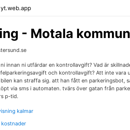
uyt.web.app
ing - Motala kommu
stersund.se
ni innan ni utfärdar en kontrollavgift? Vad är skillna
 felparkeringsavgift och kontrollavgift? Att inte var
ilen kan straffa sig. att han fått en parkeringsbot, 
 köpt via sms i automaten. tvärs över gatan från par
rs p-tid.
isning kalmar
g kostnader