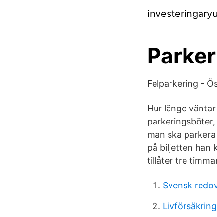
investeringary
Parker
Felparkering - Ö
Hur länge väntar 
parkeringsböter,
man ska parkera b
på biljetten han
tillåter tre timma
Svensk redov
Livförsäkrin