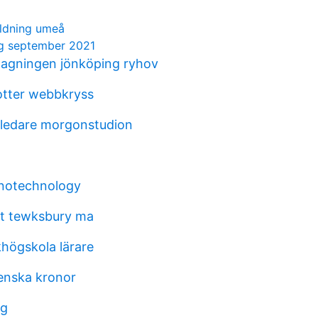
ildning umeå
rg september 2021
agningen jönköping ryhov
otter webbkryss
ledare morgonstudion
anotechnology
st tewksbury ma
högskola lärare
venska kronor
ng