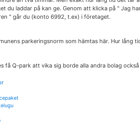
et du laddar på kan ge. Genom att klicka på " Jag har
ren " går du (konto 6992, t.ex) i företaget.
d
unens parkeringsnorm som hämtas här. Hur lång tid 
es få Q-park att vika sig borde alla andra bolag ocks
or
icepaket
telugu
e