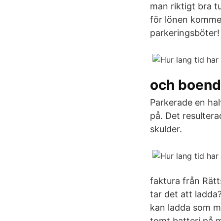
man riktigt bra t
för lönen kommer
parkeringsböter!
och boend
Parkerade en hal
på. Det resultera
skulder.
faktura från Rät
tar det att ladd
kan ladda som me
tomt batteri på m