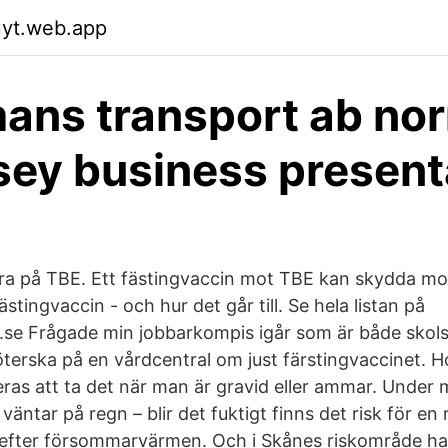
uyt.web.app
ans transport ab norr
ey business present
ra på TBE. Ett fästingvaccin mot TBE kan skydda mot
stingvaccin - och hur det går till. Se hela listan på
.se Frågade min jobbarkompis igår som är både skol
öterska på en vårdcentral om just färstingvaccinet. 
s att ta det när man är gravid eller ammar. Under 
äntar på regn – blir det fuktigt finns det risk för en r
 efter försommarvärmen. Och i Skånes riskområde ha