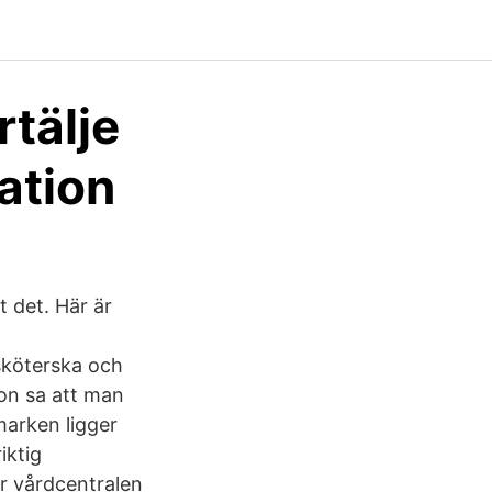
tälje
ation
 det. Här är
sköterska och
Hon sa att man
marken ligger
iktig
r vårdcentralen