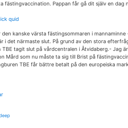
ta fästingvaccination. Pappan får gå dit själv en dag 
ick quid
ör den kanske värsta fästingsommaren i mannaminne 
r i det närmaste slut. På grund av den stora efterfrå
TBE tagit slut på vårdcentralen i Åtvidaberg.- Jag är
n Mård som nu måste ta sig till Brist på fästingvaccin
ngburen TBE får bättre betalt på den europeiska mar
ar
 deep