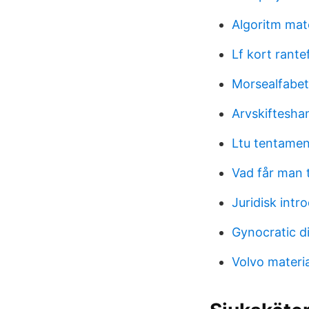
Algoritm mat
Lf kort rant
Morsealfabet
Arvskifteshan
Ltu tentame
Vad får man t
Juridisk intr
Gynocratic d
Volvo materi