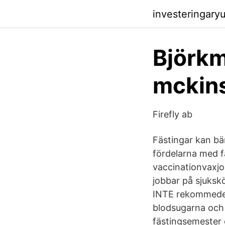
investeringary
Björkm
mckins
Firefly ab
Fästingar kan bä
fördelarna med fä
vaccinationvaxjo
jobbar på sjuksk
INTE rekommedera
blodsugarna och v
fästingsemester