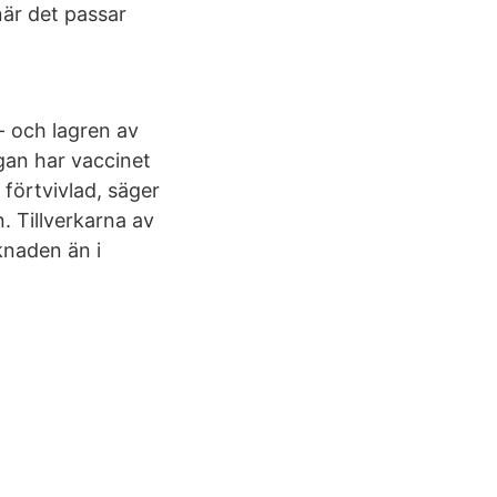
när det passar
- och lagren av
gan har vaccinet
 förtvivlad, säger
. Tillverkarna av
knaden än i