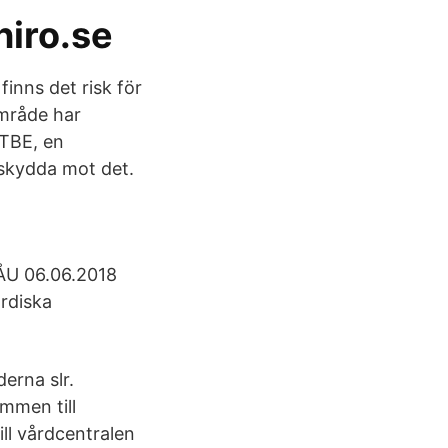
niro.se
finns det risk för
område har
 TBE, en
 skydda mot det.
 ÅU 06.06.2018
rdiska
erna slr.
mmen till
ill vårdcentralen