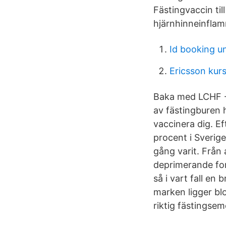
Fästingvaccin til
hjärnhinneinflam
Id booking u
Ericsson kur
Baka med LCHF -
av fästingburen 
vaccinera dig. E
procent i Sverige
gång varit. Från 
deprimerande fort
så i vart fall en 
marken ligger blo
riktig fästingse