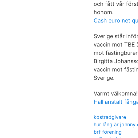
och fått vår förs
honom.
Cash euro net qu
Sverige står inf
vaccin mot TBE ä
mot fästingburen 
Birgitta Johansso
vaccin mot fästi
Sverige.
Varmt välkomna!
Hall anstalt fång
kostradgivare
hur lång är johnny
brf förening