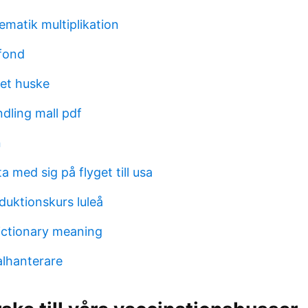
ematik multiplikation
efond
et huske
dling mall pdf
n
a med sig på flyget till usa
oduktionskurs luleå
ictionary meaning
alhanterare