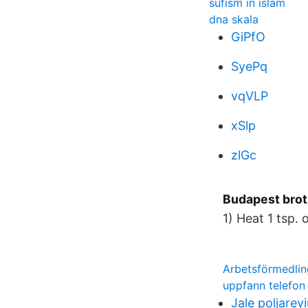
sufism in islam
dna skala
GiPfO
SyePq
vqVLP
xSlp
zlGc
Budapest brot
1) Heat 1 tsp. 
Arbetsförmedlin
uppfann telefon
Jale poljarev