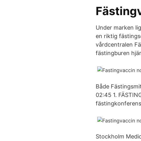
Fästingv
Under marken ligg
en riktig fästin
vårdcentralen Fäs
fästingburen hjä
Både Fästingsmit
02:45 1. FÄSTING
fästingkonferen
Stockholm Medical