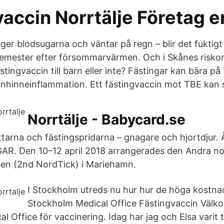
accin Norrtälje Företag e
er blodsugarna och väntar på regn – blir det fuktigt 
gsemester efter försommarvärmen. Och i Skånes risk
tingvaccin till barn eller inte? Fästingar kan bära på
rnhinneinflammation. Ett fästingvaccin mot TBE kan
Norrtälje - Babycard.se
tarna och fästingspridarna – gnagare och hjortdjur.
AR. Den 10–12 april 2018 arrangerades den Andra no
sen (2nd NordTick) i Mariehamn.
I Stockholm utreds nu hur hur de höga kostnad
Stockholm Medical Office Fästingvaccin Välko
 Office för vaccinering. Idag har jag och Elsa varit t