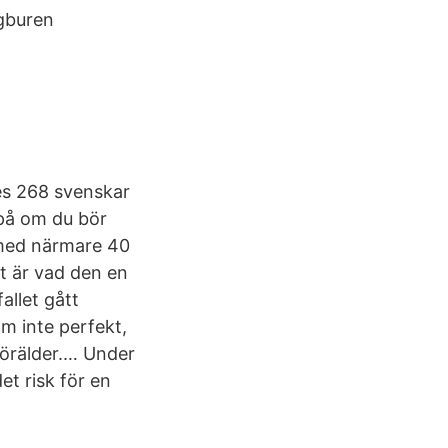
ngburen
es 268 svenskar
 på om du bör
 med närmare 40
gt är vad den en
allet gått
om inte perfekt,
g förälder.… Under
et risk för en