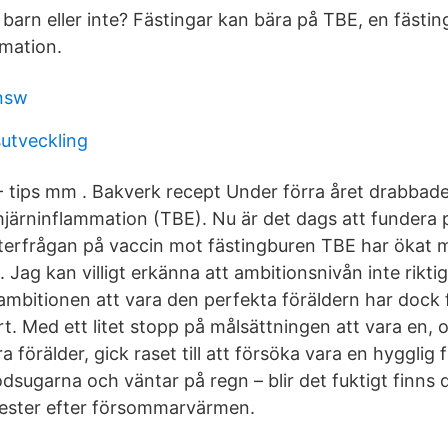
l barn eller inte? Fästingar kan bära på TBE, en fästi
mation.
nsw
sutveckling
 tips mm . Bakverk recept Under förra året drabbad
hjärninflammation (TBE). Nu är det dags att fundera
fterfrågan på vaccin mot fästingburen TBE har ökat
. Jag kan villigt erkänna att ambitionsnivån inte rikti
ambitionen att vara den perfekta föräldern har dock f
. Med ett litet stopp på målsättningen att vara en, 
bra förälder, gick raset till att försöka vara en hyggli
dsugarna och väntar på regn – blir det fuktigt finns d
mester efter försommarvärmen.