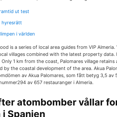
ramtid ut test
hyresrätt
limpen i världen
d is a series of local area guides from VIP Almeria.
ocal villages combined with the latest property data
 Only 1 km from the coast, Palomares village retains 
ed by the coastal development of the area. Akua Palo
omdömen av Akua Palomares, som fått betyg 3,5 av 5
nummer294 av 657 restauranger i Almeria.
fter atombomber vållar fo
 i Spanien