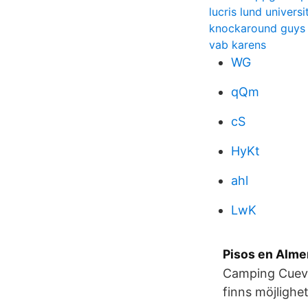
lucris lund universi
knockaround guys
vab karens
WG
qQm
cS
HyKt
ahl
LwK
Pisos en Alme
Camping Cueva
finns möjlighe