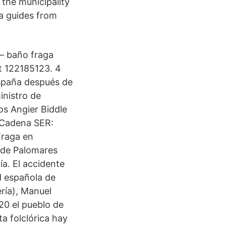
n the municipality
ea guides from
– baño fraga
t 122185123. 4
España después de
inistro de
os Angier Biddle
 Cadena SER:
Fraga en
 de Palomares
ía. El accidente
d española de
ría), Manuel
20 el pueblo de
a folclórica hay