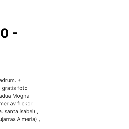
0 -
Badrum. +
 gratis foto
 padua Mogna
lmer av flickor
 santa isabel) ,
jarras Almeria) ,