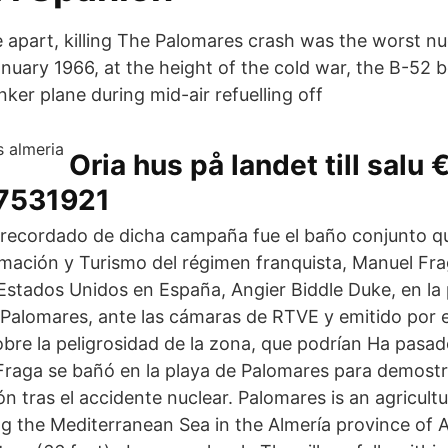
apart, killing The Palomares crash was the worst nu
anuary 1966, at the height of the cold war, the B-52 
ker plane during mid-air refuelling off
Oria hus på landet till salu
 7531921
recordado de dicha campaña fue el baño conjunto qu
rmación y Turismo del régimen franquista, Manuel Fra
Estados Unidos en España, Angier Biddle Duke, en la 
n Palomares, ante las cámaras de RTVE y emitido por
obre la peligrosidad de la zona, que podrían Ha pas
Fraga se bañó en la playa de Palomares para demostr
ón tras el accidente nuclear. Palomares is an agricultu
ng the Mediterranean Sea in the Almería province of A