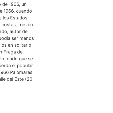
o de 1966, un
 de 1966, cuando
e los Estados
 costas, tres en
rdo, autor del
 podía ser menos
os en solitario
on Fraga de
jón, dado que se
erda el popular
 1966 Palomares
lle del Este (20