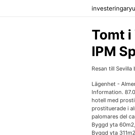
investeringary
Tomt i
IPM Sp
Resan till Sevilla
Lägenhet - Almer
Information. 87.0
hotell med prost
prostituerade i a
palomares del ca
Byggd yta 60m2, 1
Byggd yta 311m2