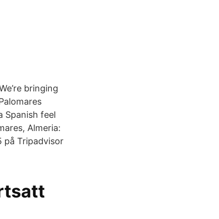
 We’re bringing
. Palomares
a Spanish feel
mares, Almeria:
 på Tripadvisor
rtsatt