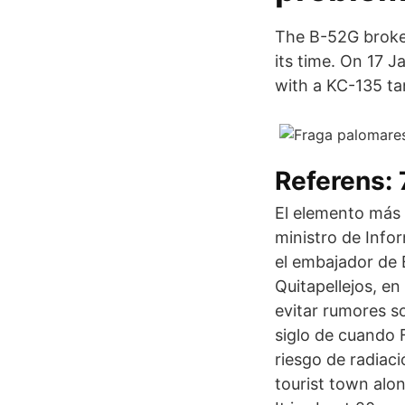
The B-52G broke 
its time. On 17 J
with a KC-135 tan
Referens:
El elemento más 
ministro de Info
el embajador de 
Quitapellejos, e
evitar rumores s
siglo de cuando 
riesgo de radiaci
tourist town alo