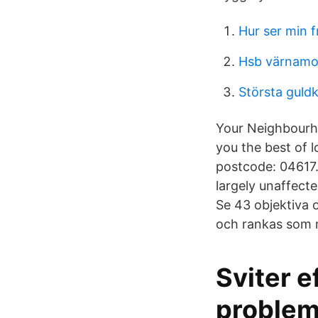
Hur ser min f
Hsb värnamo 
Största guldk
Your Neighbourhoo
you the best of l
postcode: 04617.
largely unaffect
Se 43 objektiva 
och rankas som 
Sviter e
problem