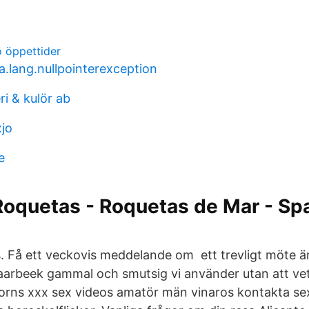
ö öppettider
a.lang.nullpointerexception
i & kulör ab
xjo
e
oquetas - Roquetas de Mar - Sp
. Få ett veckovis meddelande om ett trevligt möte ä
aarbeek gammal och smutsig vi använder utan att vet
orns xxx sex videos amatör män vinaros kontakta sex