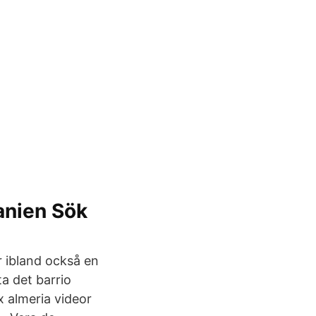
anien Sök
r ibland också en
a det barrio
 almeria videor