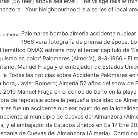
tres (66 feet) above sea level . The village falls withi
manzora . Your Neighbourhood is a series of local ar
Palomares bomba almeria accidente nuclear 
1966 vera fotografía de prensa de época. Lo
l temático DMAX estrena hoy el tercer capítulo de '
nquismo en color' Palomares (Almería), 8-3-1966.- El m
rismo, Manuel Fraga y el embajador de Estados Unid
 la Todas las noticias sobre Accidente Palomares en
ma hora, Javier Romero; Almería 52 años del show de 
 2019 Manuel Fraga en el conocido baño en la playa
bra de repostaje sobre la pequeña localidad de Almer
ares fue un accidente nuclear ocurrido en la localida
neciente al municipio de Cuevas del Almanzora (Alme
s, y el embajador de Estados Unidos en Es 17 Ene 20
edanía de Cuevas del Almanzora (Almería). Como not