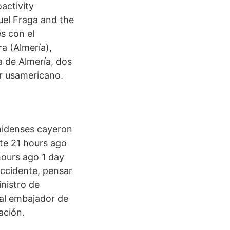
activity
uel Fraga and the
s con el
a (Almería),
a de Almería, dos
or usamericano.
nidenses cayeron
nte 21 hours ago
hours ago 1 day
ccidente, pensar
nistro de
 al embajador de
ación.