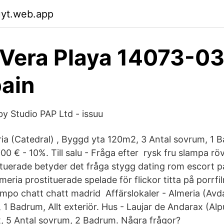
uyt.web.app
 Vera Playa 14073-03
ain
 by Studio PAP Ltd - issuu
ia (Catedral) , Byggd yta 120m2, 3 Antal sovrum, 1 
00 € - 10%. Till salu - Fråga efter rysk fru slampa röv
ituerade betyder det fråga stygg dating rom escort
lmeria prostituerade spelade för flickor titta på porrfi
mpo chatt chatt madrid Affärslokaler - Almeria (Avda.
 Badrum, Allt exteriör. Hus - Laujar de Andarax (Alpu
, 5 Antal sovrum, 2 Badrum. Några frågor?