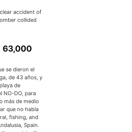
clear accident of
bomber collided
 € 63,000
e se dieron el
ga, de 43 años, y
playa de
 el NO-DO, para
ado más de medio
ar que no había
ral, fishing, and
ndalusia, Spain.