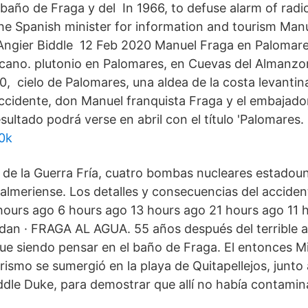
baño de Fraga y del In 1966, to defuse alarm of radio
he Spanish minister for information and tourism Man
ngier Biddle 12 Feb 2020 Manuel Fraga en Palomare
ano. plutonio en Palomares, en Cuevas del Almanzor
, cielo de Palomares, una aldea de la costa levantin
accidente, don Manuel franquista Fraga y el embajad
sultado podrá verse en abril con el título 'Palomares.
00k
de la Guerra Fría, cuatro bombas nucleares estadou
 almeriense. Los detalles y consecuencias del accide
hours ago 6 hours ago 13 hours ago 21 hours ago 11 
dan · FRAGA AL AGUA. 55 años después del terrible a
ue siendo pensar en el baño de Fraga. El entonces Mi
rismo se sumergió en la playa de Quitapellejos, junto
ddle Duke, para demostrar que allí no había contamin