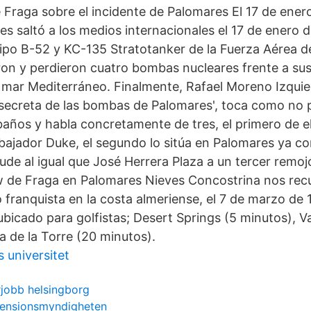
 Fraga sobre el incidente de Palomares El 17 de ener
es saltó a los medios internacionales el 17 de enero
tipo B-52 y KC-135 Stratotanker de la Fuerza Aérea d
ron y perdieron cuatro bombas nucleares frente a sus
el mar Mediterráneo. Finalmente, Rafael Moreno Izquie
ia secreta de las bombas de Palomares', toca como no
baños y habla concretamente de tres, el primero de ell
bajador Duke, el segundo lo sitúa en Palomares ya c
lude al igual que José Herrera Plaza a un tercer remo
 de Fraga en Palomares Nieves Concostrina nos recu
o franquista en la costa almeriense, el 7 de marzo de
bicado para golfistas; Desert Springs (5 minutos), Va
a de la Torre (20 minutos).
 universitet
jobb helsingborg
pensionsmyndigheten