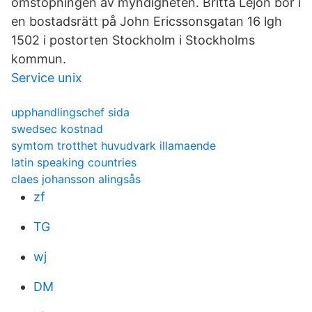
omstöpningen av myndigheten. Britta Lejon bor i
en bostadsrätt på John Ericssonsgatan 16 lgh
1502 i postorten Stockholm i Stockholms
kommun.
Service unix
upphandlingschef sida
swedsec kostnad
symtom trotthet huvudvark illamaende
latin speaking countries
claes johansson alingsås
zf
TG
wj
DM